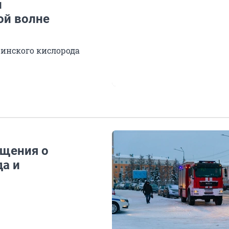
и
ой волне
цинского кислорода
бщения о
а и