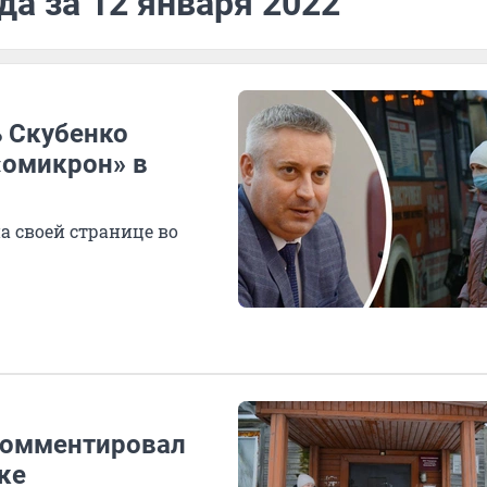
да за 12 января 2022
ь Скубенко
«омикрон» в
а своей странице во
комментировал
ке