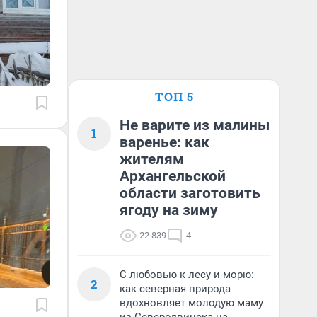
ТОП 5
Не варите из малины
1
варенье: как
жителям
Архангельской
области заготовить
ягоду на зиму
22 839
4
С любовью к лесу и морю:
2
как северная природа
вдохновляет молодую маму