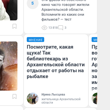
5
кино часто говорят жители
Архангельской области.
Вспомните из каких они
фильмов? — тест
13 818
3
МНЕНИЕ
МНЕНИЕ
Посмотрите, какая
Продаш
щука! Так
возьмут
библиотекарь из
готови
Архангельской области
Арханг
отдыхает от работы на
новый 
рыбалке
закон —
импорт
репети
Ирина Лысцева
Ан
жительница Архангельской
области