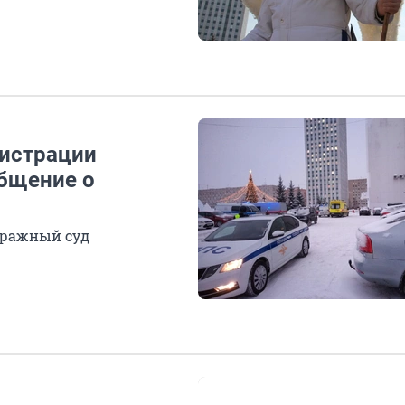
нистрации
общение о
тражный суд