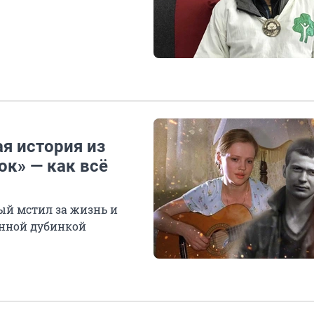
я история из
к» — как всё
рый мстил за жизнь и
анной дубинкой