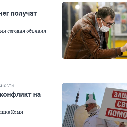
нег получат
ии сегодня объявил
БНОСТИ
 конфликт на
блике Коми