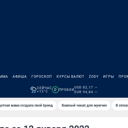
АММА
АФИША
ГОРОСКОП
КУРСЫ ВАЛЮТ
ZODY
ИГРЫ
ПРО
USD 82,17
СЕЙЧАС
0
ПРОБКИ
+13°C
EUR 94,84
етная мама создала свой бренд
Важный чекап для мужчин
В обла