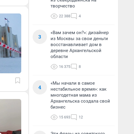
из Северодвинска на
творчество
22 388
4
«Вам зачем он?»: дизайнер
3
из Москвы за свои деньги
восстанавливает дом в
деревне Архангельской
области
16 375
8
«Мы начали в самое
4
нестабильное время»: как
многодетная мама из
Архангельска создала свой
бизнес
15 693
12
Эти фразы из советского