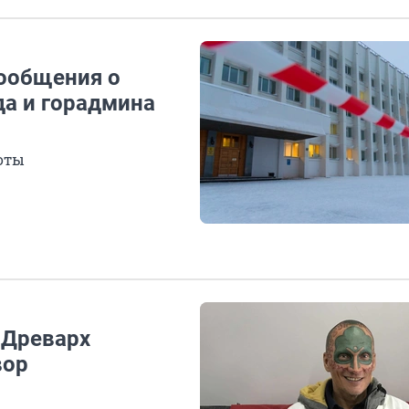
сообщения о
а и горадмина
оты
: Древарх
вор