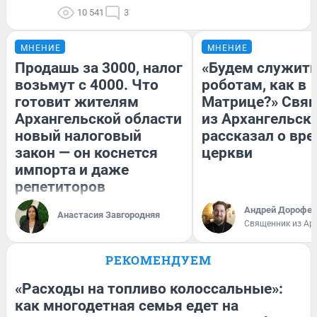
10 541
3
МНЕНИЕ
МНЕНИЕ
Продашь за 3000, налог
«Будем служит
возьмут с 4000. Что
роботам, как в
готовит жителям
Матрице?» Свя
Архангельской области
из Архангельск
новый налоговый
рассказал о вре
закон — он коснется
церкви
импорта и даже
репетиторов
Андрей Дорофей
Анастасия Завгородняя
Священник из Ар
РЕКОМЕНДУЕМ
«Расходы на топливо колоссальные»:
как многодетная семья едет на