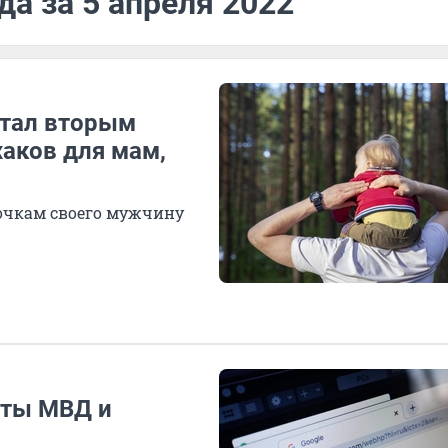
да за 5 апреля 2022
стал вторым
хаков для мам,
дочкам своего мужчину
йты МВД и