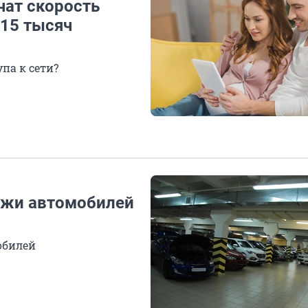
чат скорость
 15 тысяч
па к сети?
ажи автомобилей
обилей