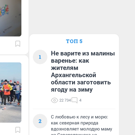
ТОП 5
Не варите из малины
1
варенье: как
жителям
Архангельской
области заготовить
ягоду на зиму
22 734
4
С любовью к лесу и морю:
2
как северная природа
вдохновляет молодую маму