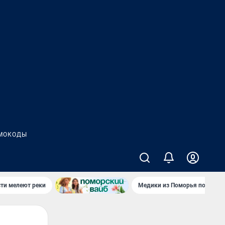
МОКОДЫ
сти мелеют реки
Медики из Поморья поехали 