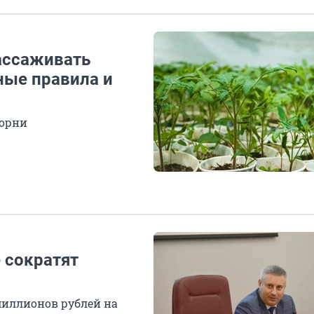
ассаживать
ные правила и
корни
 сократят
миллионов рублей на