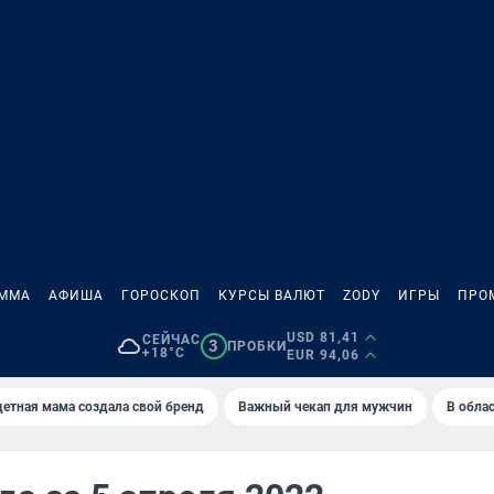
АММА
АФИША
ГОРОСКОП
КУРСЫ ВАЛЮТ
ZODY
ИГРЫ
ПРО
USD 81,41
СЕЙЧАС
3
ПРОБКИ
+18°C
EUR 94,06
етная мама создала свой бренд
Важный чекап для мужчин
В обла