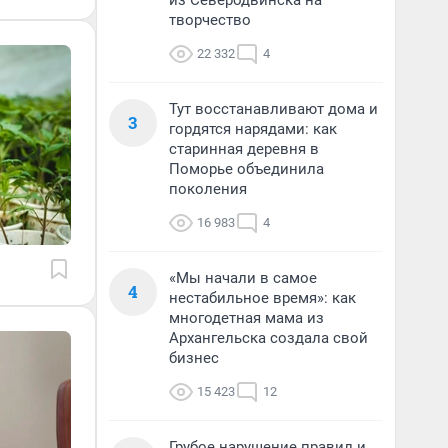
из Северодвинска на
творчество
22 332
4
Тут восстанавливают дома и
3
гордятся нарядами: как
старинная деревня в
Поморье объединила
поколения
16 983
4
«Мы начали в самое
4
нестабильное время»: как
многодетная мама из
Архангельска создала свой
бизнес
15 423
12
Грубое нарушение правил и