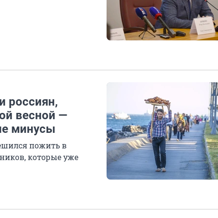
и россиян,
ой весной —
ие минусы
решился пожить в
нников, которые уже