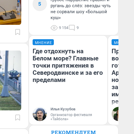
5
ругань до слёз: звезды чуть
не сорвали шоу «Большой
куш»
9 154
9
МНЕНИЕ
МНЕНИЕ
Где отдохнуть на
Продаш
Белом море? Главные
возьмут
точки притяжения в
готови
Северодвинске и за его
Арханг
пределами
новый 
закон —
импорт
репети
Илья Кузубов
Ан
Организатор фестиваля
«Тайбола»
РЕКОМЕНДУЕМ