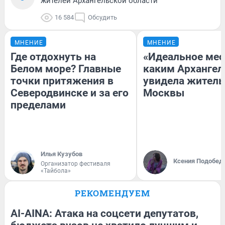
жителей Архангельской области
16 584
Обсудить
МНЕНИЕ
МНЕНИЕ
Где отдохнуть на
«Идеальное мес
Белом море? Главные
каким Архангел
точки притяжения в
увидела жител
Северодвинске и за его
Москвы
пределами
Илья Кузубов
Ксения Подобед
Организатор фестиваля
«Тайбола»
РЕКОМЕНДУЕМ
AI-AINA: Атака на соцсети депутатов,