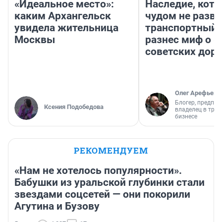
«Идеальное место»:
Наследие, кото
каким Архангельск
чудом не разва
увидела жительница
транспортный 
Москвы
разнес миф о 
советских доро
Олег Арефьев
Блогер, предпри
Ксения Подобедова
владелец в тра
бизнесе
РЕКОМЕНДУЕМ
«Нам не хотелось популярности».
Бабушки из уральской глубинки стали
звездами соцсетей — они покорили
Агутина и Бузову