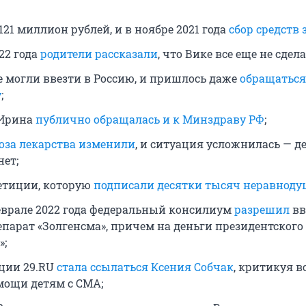
21 миллион рублей, и в ноябре 2021 года
сбор средств
22 года
родители рассказали
, что Вике все еще не сдел
е могли ввезти в Россию, и пришлось даже
обращаться
у
;
 Ирина
публично обращалась и к Минздраву РФ
;
оза лекарства изменили
, и ситуация усложнилась — д
нет;
етиции, которую
подписали десятки тысяч неравнод
феврале 2022 года федеральный консилиум
разрешил
вв
епарат «Золгенсма», причем на деньги президентского
»;
ции 29.RU
стала ссылаться Ксения Собчак
, критикуя в
мощи детям с СМА;