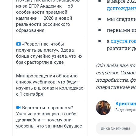
Почему так много скандалов
в марте 202
из-за ЕГЭ? Академик — об
долгождан
особенности приемной
кампании — 2026 и новой
мы следили 
реальности российского
первыми из
образования
а
спустя го
«Развел нас, чтобы
развитии д
получить выплату». Вдова
бойца случайно узнала, что их
брак расторгли в суде
Обо всём важно
соцсетях. Само
Минпросвещения обновило
подробности, ф
список учебников: что будут
оперативные н
изучать в школах и колледжах
с 1 сентября
Кристин
Вертолеты в прошлом?
Видеоредак
Ученые возвращают в небо
дирижабли — почему они
уверены, что за ними будущее
Вика Снегирева