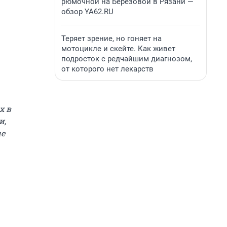
рюмочной на Березовой в Рязани —
обзор YA62.RU
Теряет зрение, но гоняет на
мотоцикле и скейте. Как живет
подросток с редчайшим диагнозом,
от которого нет лекарств
х в
и,
е