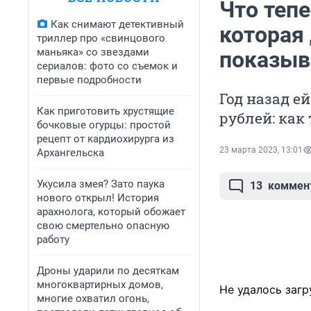
Что тепе
Как снимают детективный
которая 
триллер про «свинцового
маньяка» со звездами
показыв
сериалов: фото со съемок и
первые подробности
Год назад е
Как приготовить хрустящие
рублей: как
бочковые огурцы: простой
рецепт от кардиохирурга из
23 марта 2023, 13:01
Архангельска
Укусила змея? Зато паука
13
коммен
нового открыл! История
арахнолога, который обожает
свою смертельно опасную
работу
Дроны ударили по десяткам
многоквартирных домов,
Не удалось загр
многие охватил огонь,