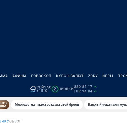
АММА
АФИША
ГОРОСКОП
КУРСЫ ВАЛЮТ
ZODY
ИГРЫ
ПРО
USD 82,17
СЕЙЧАС
2
ПРОБКИ
+15°C
EUR 94,84
Многодетная мама создала свой бренд
Важный чекап для муж
ВИКУ
ОБЗОР