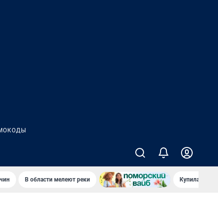
МОКОДЫ
чин
В области мелеют реки
Купила стары