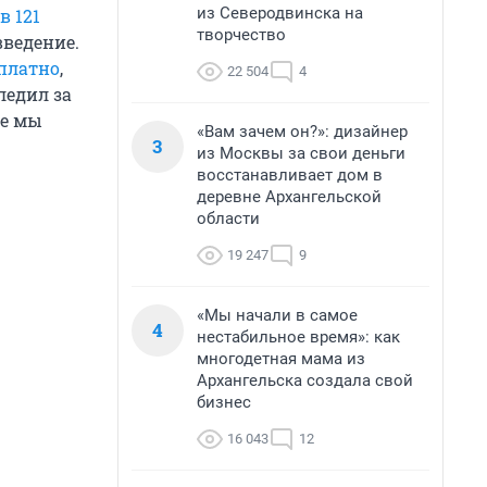
из Северодвинска на
в 121
творчество
введение.
платно
,
22 504
4
ледил за
ше мы
«Вам зачем он?»: дизайнер
3
из Москвы за свои деньги
восстанавливает дом в
деревне Архангельской
области
19 247
9
«Мы начали в самое
4
нестабильное время»: как
многодетная мама из
Архангельска создала свой
бизнес
16 043
12