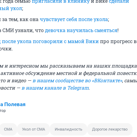
2 года семью
пригласили в клинику
и Вике
сделали
ный укол
;
за тем, как она
чувствует себя после укола
;
 СМИ узнали, что
девочка научилась смеяться
!
д после укола поговорили с мамой Вики
про прогресс в
очки.
м и интересном мы рассказываем на наших площадка
е активное обсуждение местной и федеральной повестк
ото и видео —
в нашем сообществе во «ВКонтакте»
,
самы
овости —
в нашем канале в Telegram
.
а Полевая
тор
СМА
Укол от СМА
Инвалидность
Дорогое лекарство