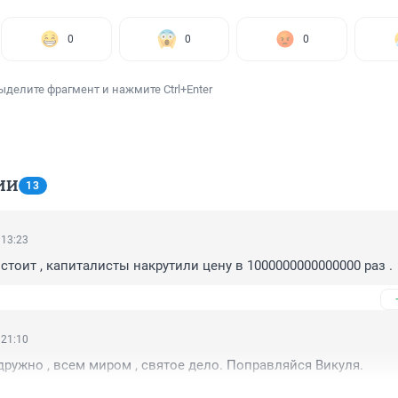
0
0
0
ыделите фрагмент и нажмите Ctrl+Enter
ИИ
13
 13:23
стоит , капиталисты накрутили цену в 1000000000000000 раз .
 21:10
дружно , всем миром , святое дело. Поправляйся Викуля.