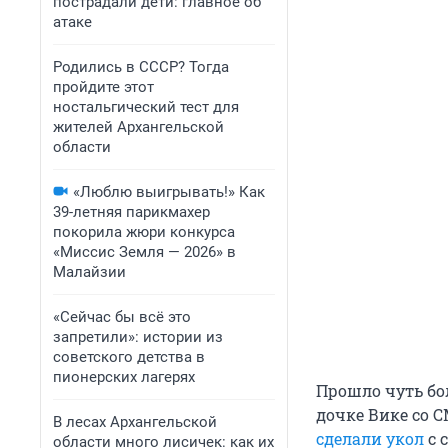
пострадали дети: главное об
атаке
Родились в СССР? Тогда
пройдите этот
ностальгический тест для
жителей Архангельской
области
«Люблю выигрывать!» Как
39-летняя парикмахер
покорила жюри конкурса
«Миссис Земля — 2026» в
Малайзии
«Сейчас бы всё это
запретили»: истории из
советского детства в
пионерских лагерях
Прошло чуть бо
дочке Вике со 
В лесах Архангельской
сделали укол
с 
области много лисичек: как их