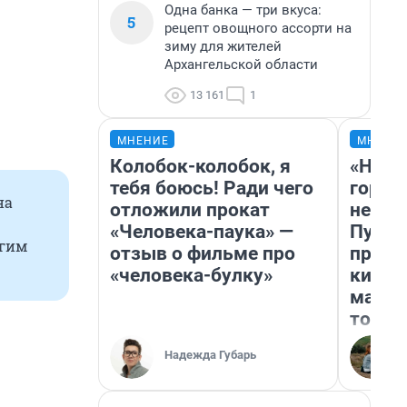
Одна банка — три вкуса:
5
рецепт овощного ассорти на
зиму для жителей
Архангельской области
13 161
1
МНЕНИЕ
МНЕНИ
Колобок-колобок, я
«Нет 
тебя боюсь! Ради чего
городо
на
отложили прокат
недоф
«Человека-паука» —
Путеш
угим
отзыв о фильме про
проех
«человека-булку»
килом
машин
того
Надежда Губарь