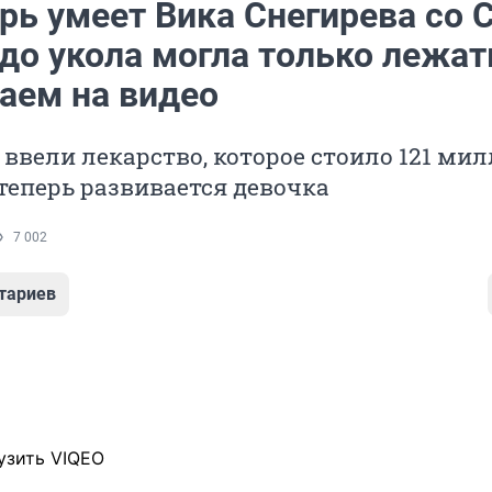
рь умеет Вика Снегирева со 
до укола могла только лежат
аем на видео
й ввели лекарство, которое стоило 121 ми
 теперь развивается девочка
7 002
тариев
узить VIQEO