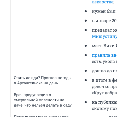
лекарстве
;
нужен был 1
в январе 20
препарат н
Мишустин
мать Вики
правила вв
есть, укола 
дошло до п
Опять дожди? Прогноз погоды
в итоге в 
в Архангельске на день
девочке пр
«Круг добра
Врач предупредил о
смертельной опасности на
на публика
даче: что нельзя делать в саду
систему по