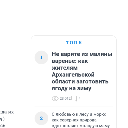
ТОП 5
Не варите из малины
1
варенье: как
жителям
Архангельской
области заготовить
ягоду на зиму
23 012
4
гда их
С любовью к лесу и морю:
2
д.
)
как северная природа
сь
вдохновляет молодую маму