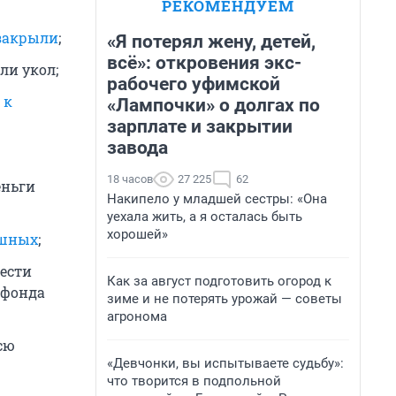
РЕКОМЕНДУЕМ
 закрыли
;
«Я потерял жену, детей,
всё»: откровения экс-
али укол;
рабочего уфимской
 к
«Лампочки» о долгах по
зарплате и закрытии
завода
18 часов
27 225
62
еньги
Накипело у младшей сестры: «Она
уехала жить, а я осталась быть
хорошей»
ушных
;
ести
Как за август подготовить огород к
 фонда
зиме и не потерять урожай — советы
агронома
сю
«Девчонки, вы испытываете судьбу»:
что творится в подпольной