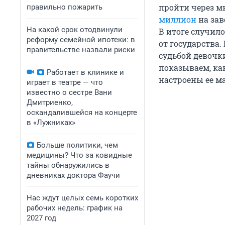
пройти через м
правильно пожарить
миллион
на зав
На какой срок отодвинули
В итоге случило
реформу семейной ипотеки: в
от государства.
правительстве назвали риски
судьбой девочки
показываем, как
Работает в клинике и
настроены ее ма
играет в театре — что
известно о сестре Вани
Дмитриенко,
оскандалившейся на концерте
в «Лужниках»
Больше политики, чем
медицины? Что за ковидные
тайны обнаружились в
дневниках доктора Фаучи
Нас ждут целых семь коротких
рабочих недель: график на
2027 год