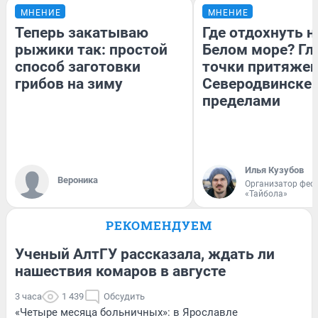
МНЕНИЕ
МНЕНИЕ
Теперь закатываю
Где отдохнуть н
рыжики так: простой
Белом море? Гл
способ заготовки
точки притяжен
грибов на зиму
Северодвинске и
пределами
Илья Кузубов
Вероника
Организатор фес
«Тайбола»
РЕКОМЕНДУЕМ
Ученый АлтГУ рассказала, ждать ли
нашествия комаров в августе
3 часа
1 439
Обсудить
«Четыре месяца больничных»: в Ярославле