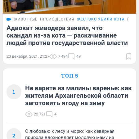
ЖИВОТНЫЕ
ПРОИСШЕСТВИЯ
ЖЕСТОКО УБИЛИ КОТА
ПОДР
Адвокат живодера заявил, что
скандал из-за кота — раскачивание
людей против государственной власти
20 декабря, 2021, 21:27
7 494
49
ТОП 5
Не варите из малины варенье: как
1
жителям Архангельской области
заготовить ягоду на зиму
22 721
4
С любовью к лесу и морю: как северная
2
природа вдохновляет молодую маму из