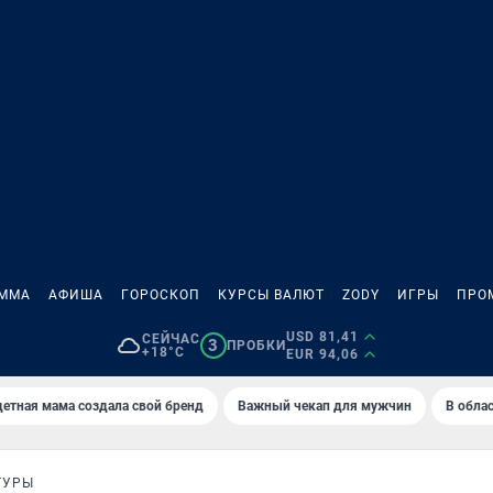
АММА
АФИША
ГОРОСКОП
КУРСЫ ВАЛЮТ
ZODY
ИГРЫ
ПРО
USD 81,41
СЕЙЧАС
3
ПРОБКИ
+18°C
EUR 94,06
етная мама создала свой бренд
Важный чекап для мужчин
В обла
ТУРЫ