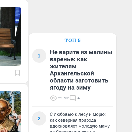
ТОП 5
Не варите из малины
1
варенье: как
жителям
Архангельской
области заготовить
ягоду на зиму
22 735
4
С любовью к лесу и морю:
2
как северная природа
вдохновляет молодую маму