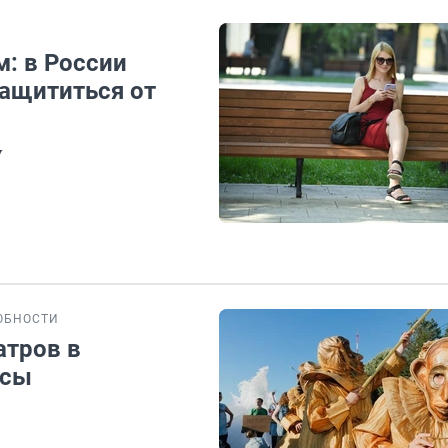
: в России
защититься от
у
ОБНОСТИ
атров в
нсы