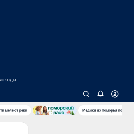
МОКОДЫ
сти мелеют реки
Медики из Поморья поехали 