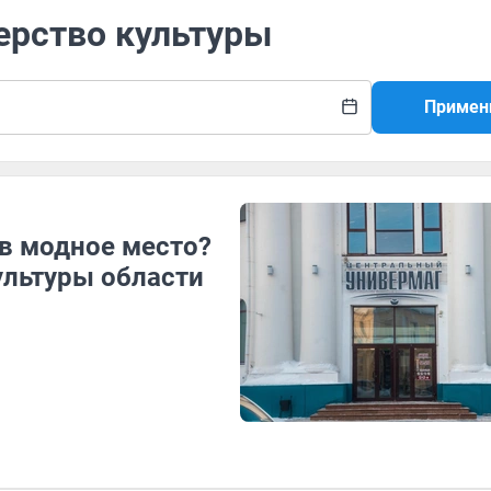
ерство культуры
Примен
 в модное место?
ультуры области