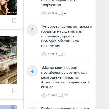
из Северодвинска на
творчество
22 334
4
Тут восстанавливают дома и
3
гордятся нарядами: как
старинная деревня в
Поморье объединила
поколения
16 984
4
«Мы начали в самое
4
нестабильное время»: как
многодетная мама из
Архангельска создала свой
бизнес
15 428
12
Грубое нарушение правил и