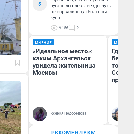
5
ругань до слёз: звезды чуть
не сорвали шоу «Большой
куш»
9 156
9
МНЕНИЕ
МНЕНИЕ
«Идеальное место»:
Где отд
каким Архангельск
Белом 
увидела жительница
точки 
Москвы
Северод
предел
Ил
Ксения Подобедова
Ор
«Т
РЕКОМЕНДУЕМ