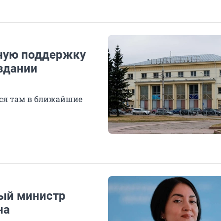
ьную поддержку
здании
тся там в ближайшие
вый министр
на