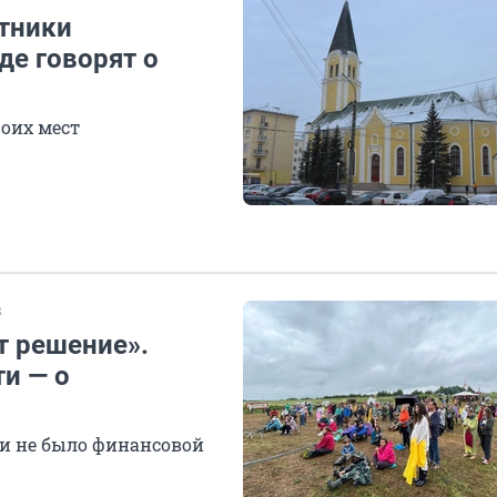
отники
де говорят о
оих мест
В
т решение».
и — о
ли не было финансовой