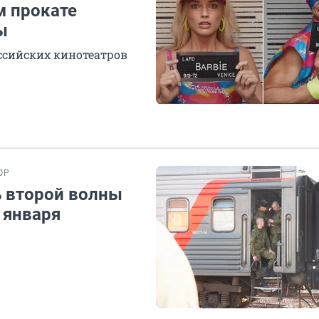
м прокате
ы
оссийских кинотеатров
ОР
ь второй волны
 января