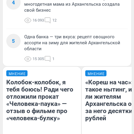
4
многодетная мама из Архангельска создала
свой бизнес
16 093
12
Одна банка — три вкуса: рецепт овощного
5
ассорти на зиму для жителей Архангельской
области
15 305
1
МНЕНИЕ
МНЕНИЕ
Колобок-колобок, я
«Кореш на час»:
тебя боюсь! Ради чего
такое нытинг, и
отложили прокат
ли жителям
«Человека-паука» —
Архангельска о
отзыв о фильме про
за него десятки
«человека-булку»
рублей