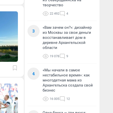
из Северодвинска на
творчество
22 492
4
«Вам зачем он?»: дизайнер
3
из Москвы за свои деньги
восстанавливает дом в
деревне Архангельской
области
19 078
9
«Мы начали в самое
4
нестабильное время»: как
многодетная мама из
Архангельска создала свой
бизнес
16 005
12
Одна банка — три вкуса: