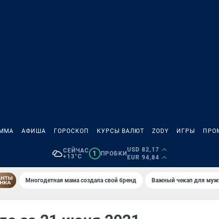
АММА
АФИША
ГОРОСКОП
КУРСЫ ВАЛЮТ
ZODY
ИГРЫ
ПРО
USD 82,17
СЕЙЧАС
1
ПРОБКИ
+13°C
EUR 94,84
Многодетная мама создала свой бренд
Важный чекап для муж