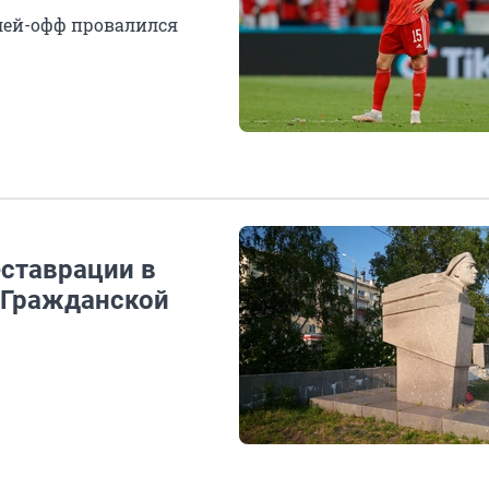
лей-офф провалился
еставрации в
 Гражданской