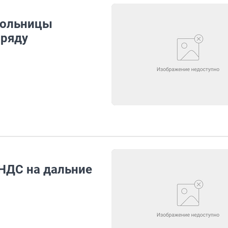
больницы
бряду
НДС на дальние