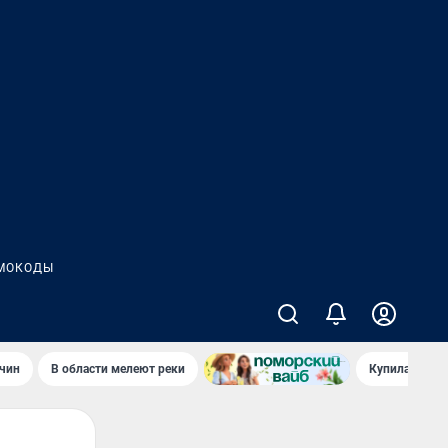
МОКОДЫ
чин
В области мелеют реки
Купила стары