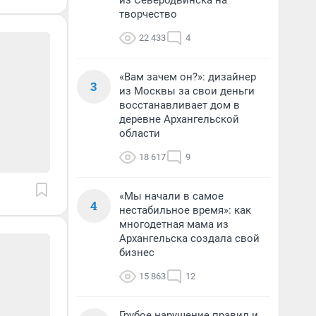
из Северодвинска на
творчество
22 433
4
«Вам зачем он?»: дизайнер
3
из Москвы за свои деньги
восстанавливает дом в
деревне Архангельской
области
18 617
9
«Мы начали в самое
4
нестабильное время»: как
многодетная мама из
Архангельска создала свой
бизнес
15 863
12
Грубое нарушение правил и