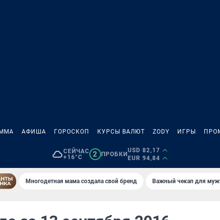
АММА
АФИША
ГОРОСКОП
КУРСЫ ВАЛЮТ
ZODY
ИГРЫ
ПРО
USD 82,17
СЕЙЧАС
2
ПРОБКИ
+16°C
EUR 94,84
Многодетная мама создала свой бренд
Важный чекап для муж