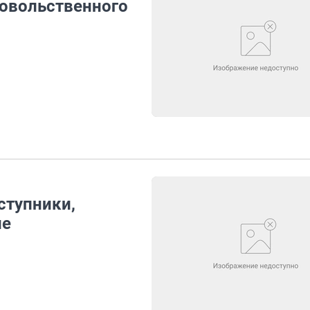
довольственного
ступники,
ле