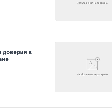
н доверия в
ане