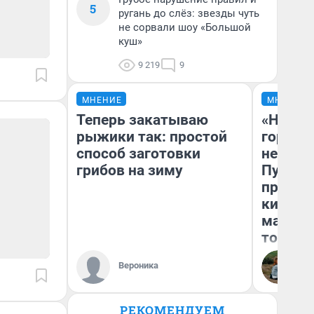
5
ругань до слёз: звезды чуть
не сорвали шоу «Большой
куш»
9 219
9
МНЕНИЕ
МНЕНИЕ
Теперь закатываю
«Нет н
рыжики так: простой
городов
способ заготовки
недофи
грибов на зиму
Путеше
проеха
киломе
машине
того
Вероника
Ек
РЕКОМЕНДУЕМ