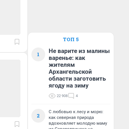
ТОП 5
Не варите из малины
1
варенье: как
жителям
Архангельской
области заготовить
ягоду на зиму
22 908
4
С любовью к лесу и морю:
2
как северная природа
вдохновляет молодую маму