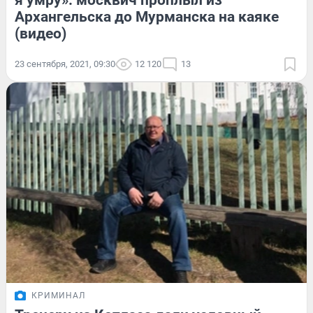
я умру»: москвич проплыл из
Архангельска до Мурманска на каяке
(видео)
23 сентября, 2021, 09:30
12 120
13
КРИМИНАЛ