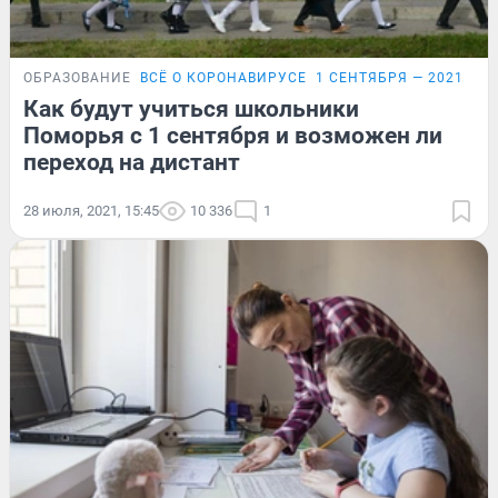
ОБРАЗОВАНИЕ
ВСЁ О КОРОНАВИРУСЕ
1 СЕНТЯБРЯ — 2021
ЭК
Как будут учиться школьники
Поморья с 1 сентября и возможен ли
переход на дистант
28 июля, 2021, 15:45
10 336
1