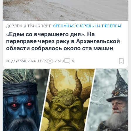
ДОРОГИ И ТРАНСПОРТ
ОГРОМНАЯ ОЧЕРЕДЬ НА ПЕРЕПРАВУ
П
«Едем со вчерашнего дня». На
переправе через реку в Архангельской
области собралось около ста машин
30 декабря, 2024, 11:35
7 519
5