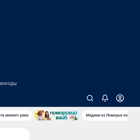
МОКОДЫ
сти мелеют реки
Медики из Поморья поехали 