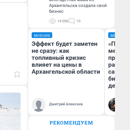
Архангельска создала свой
бизнес
14 008
10
МНЕНИЕ
МНЕНИЕ
Эффект будет заметен
«Покуп
не сразу: как
мешке»
топливный кризис
предпр
влияет на цены в
рассказ
Архангельской области
самом 
бизнес
дешевы
На
Дмитрий Алексеев
От
де
РЕКОМЕНДУЕМ