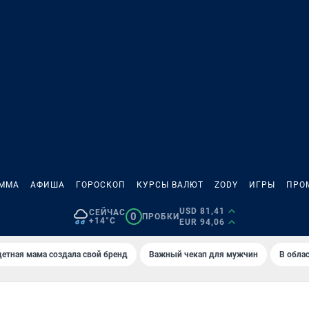
АММА
АФИША
ГОРОСКОП
КУРСЫ ВАЛЮТ
ZODY
ИГРЫ
ПРО
USD 81,41
СЕЙЧАС
0
ПРОБКИ
+14°C
EUR 94,06
етная мама создала свой бренд
Важный чекап для мужчин
В обла