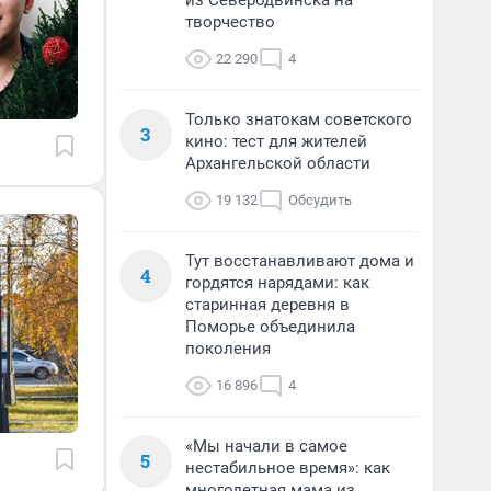
из Северодвинска на
творчество
22 290
4
Только знатокам советского
3
кино: тест для жителей
Архангельской области
19 132
Обсудить
Тут восстанавливают дома и
4
гордятся нарядами: как
старинная деревня в
Поморье объединила
поколения
16 896
4
«Мы начали в самое
5
нестабильное время»: как
многодетная мама из