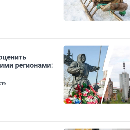
оценить
ими регионами:
сте