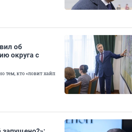
вил об
ию округа с
о тем, кто «ловит хайп
ё запущено?»: