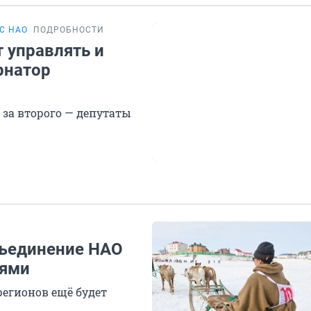
С НАО
ПОДРОБНОСТИ
 управлять и
рнатор
 за второго — депутаты
бъединение НАО
лями
регионов ещё будет