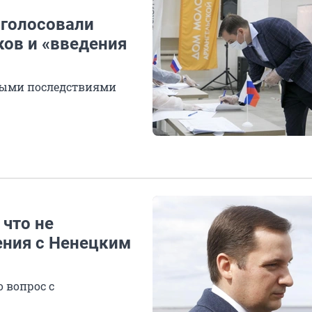
 голосовали
ков и «введения
мыми последствиями
 что не
ения с Ненецким
 вопрос с