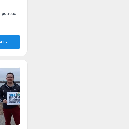
 процесс
ить