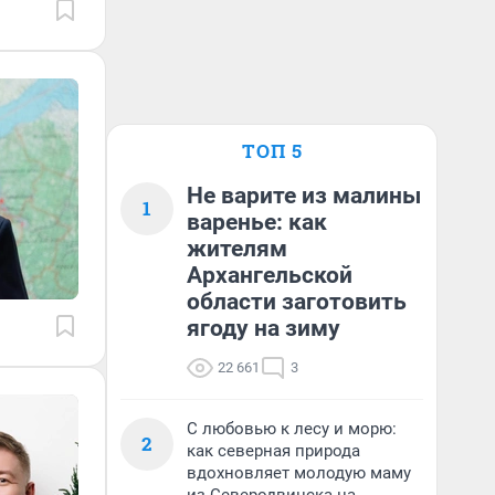
ТОП 5
Не варите из малины
1
варенье: как
жителям
Архангельской
области заготовить
ягоду на зиму
22 661
3
С любовью к лесу и морю:
2
как северная природа
вдохновляет молодую маму