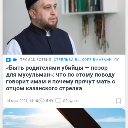
ПРОИСШЕСТВИЯ
СТРЕЛЬБА В ШКОЛЕ В КАЗАНИ
ПОДРО
«Быть родителями убийцы — позор
для мусульман»: что по этому поводу
говорит имам и почему прячут мать с
отцом казанского стрелка
14 мая, 2021, 14:10
5 491
Обсудить