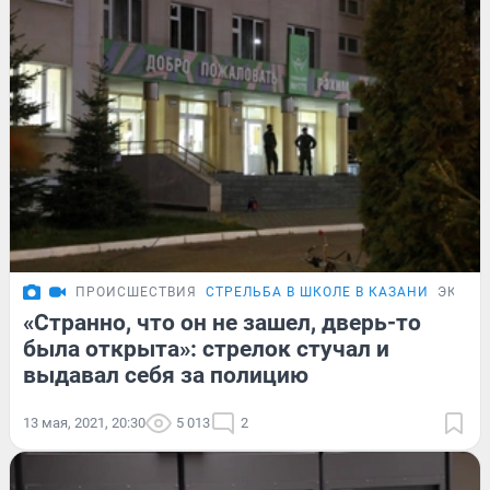
ПРОИСШЕСТВИЯ
СТРЕЛЬБА В ШКОЛЕ В КАЗАНИ
ЭКСКЛ
«Странно, что он не зашел, дверь-то
была открыта»: стрелок стучал и
выдавал себя за полицию
13 мая, 2021, 20:30
5 013
2