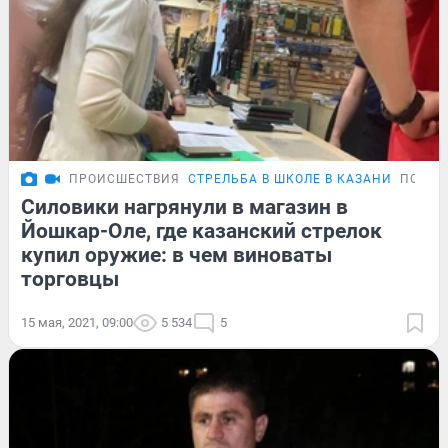
ПРОИСШЕСТВИЯ
СТРЕЛЬБА В ШКОЛЕ В КАЗАНИ
ПОДРО
Силовики нагрянули в магазин в
Йошкар-Оле, где казанский стрелок
купил оружие: в чем виноваты
торговцы
15 мая, 2021, 09:00
5 534
5