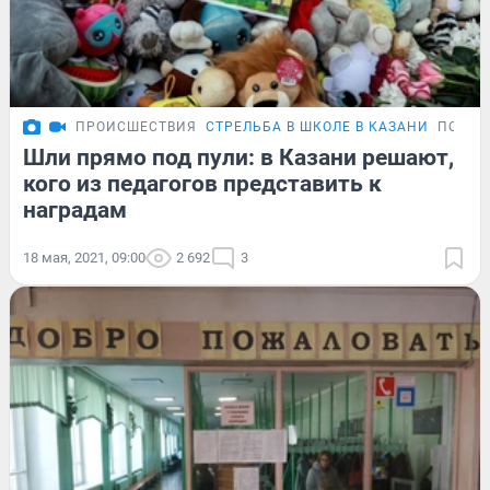
ПРОИСШЕСТВИЯ
СТРЕЛЬБА В ШКОЛЕ В КАЗАНИ
ПОДРО
Шли прямо под пули: в Казани решают,
кого из педагогов представить к
наградам
18 мая, 2021, 09:00
2 692
3