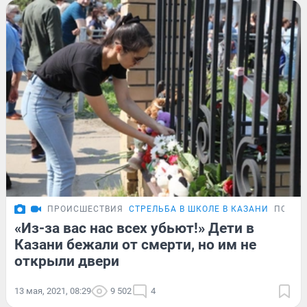
ПРОИСШЕСТВИЯ
СТРЕЛЬБА В ШКОЛЕ В КАЗАНИ
ПОДРО
«Из-за вас нас всех убьют!» Дети в
Казани бежали от смерти, но им не
открыли двери
13 мая, 2021, 08:29
9 502
4