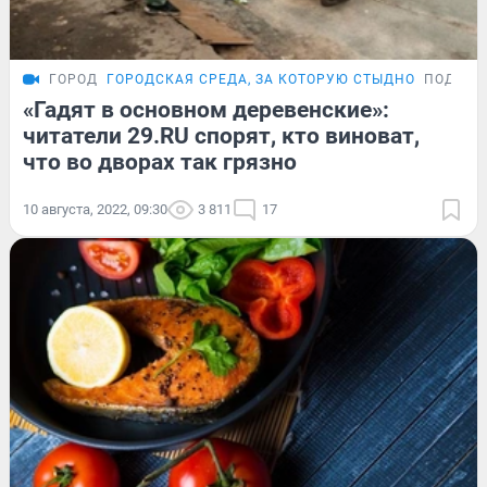
ГОРОД
ГОРОДСКАЯ СРЕДА, ЗА КОТОРУЮ СТЫДНО
ПОДРОБ
«Гадят в основном деревенские»:
читатели 29.RU спорят, кто виноват,
что во дворах так грязно
10 августа, 2022, 09:30
3 811
17